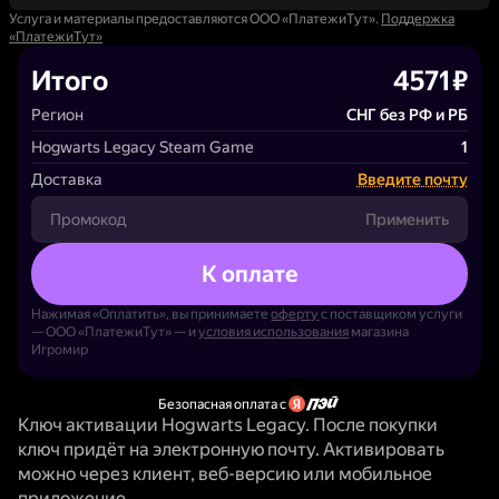
Услуга и материалы предоставляются ООО «ПлатежиТут».
Поддержка
«ПлатежиТут»
Итого
4571 ₽
Регион
СНГ без РФ и РБ
Hogwarts Legacy Steam Game
1
Доставка
Введите почту
Применить
К оплате
Нажимая «Оплатить», вы принимаете
оферту
с поставщиком услуги
— ООО «ПлатежиТут» — и
условия использования
магазина
Игромир
Безопасная оплата с
Ключ активации Hogwarts Legacy. После покупки
ключ придёт на электронную почту. Активировать
можно через клиент, веб-версию или мобильное
приложение.