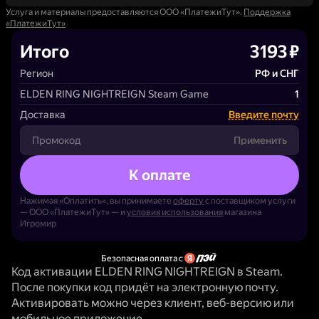
Услуга и материалы предоставляются ООО «ПлатежиТут».
Поддержка
«ПлатежиТут»
Итого
3193 ₽
Регион
РФ и СНГ
ELDEN RING NIGHTREIGN Steam Game
1
Доставка
Введите почту
Применить
К оплате
Нажимая «Оплатить», вы принимаете
оферту
с поставщиком услуги
— ООО «ПлатежиТут» — и
условия использования
магазина
Игромир
Безопасная оплата с
Код активации ELDEN RING NIGHTREIGN в Steam.
После покупки код придёт на электронную почту.
Активировать можно через клиент, веб-версию или
мобильное приложение.