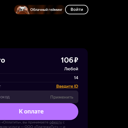
Войти
Облачный гейминг
го
106 ₽
Любой
14
т
Введите ID
Применить
К оплате
 «Оплатить», вы принимаете
оферту
с
иком услуги — ООО «ПлатежиТут» — и