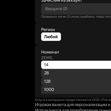
Зачислим на аккаунт
Проверьте логин. Если вы ошиблись, товар пол
Регион
Любой
Номинал
ZEMS
14
28
128
1000
Услуга и материалы предоставляются ООО «Плате
Игровая валюта для персонализации 
Используется для приобретения скинов