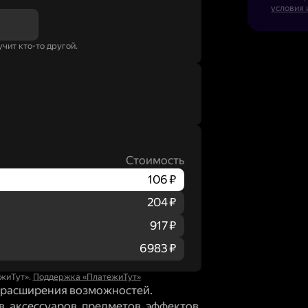
условия 
учит кто-то другой.
Стоимость
106 ₽
204 ₽
917 ₽
6983 ₽
жиТут».
Поддержка «ПлатежиТут»
и расширения возможностей.
, аксессуаров, предметов, эффектов